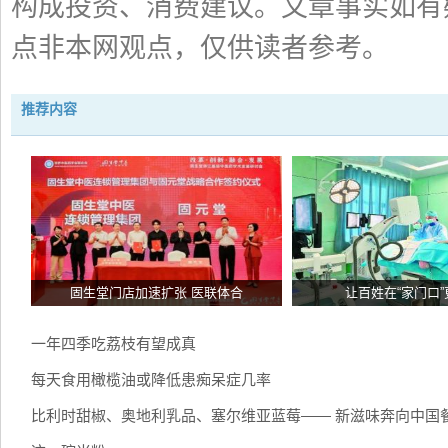
构成投资、消费建议。文章事实如有
点非本网观点，仅供读者参考。
推荐内容
固生堂门店加速扩张 医联体合
让百姓在“家门口”
一年四季吃荔枝有望成真
每天食用橄榄油或降低患痴呆症几率
比利时甜椒、奥地利乳品、塞尔维亚蓝莓—— 新滋味奔向中国